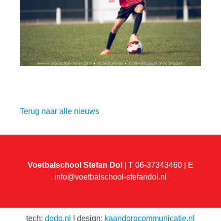
Terug naar alle nieuws
Voetbalschool Stefan Dol
| T 06-37343460 | E
info@voetbalschool-stefandol.nl
tech:
dodo.nl
|
design:
kaandorpcommunicatie.nl