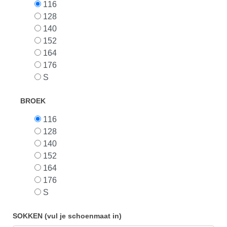
116
128
140
152
164
176
S
BROEK
116
128
140
152
164
176
S
SOKKEN (vul je schoenmaat in)