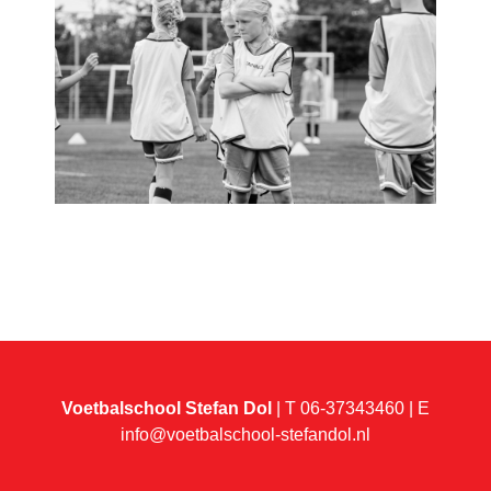
Voetbalschool Stefan Dol
| T 06-37343460 | E
info@voetbalschool-stefandol.nl