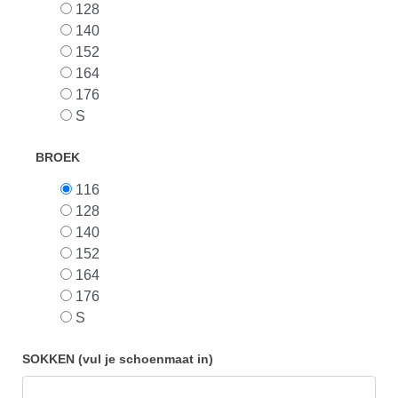
128
140
152
164
176
S
BROEK
116
128
140
152
164
176
S
SOKKEN (vul je schoenmaat in)