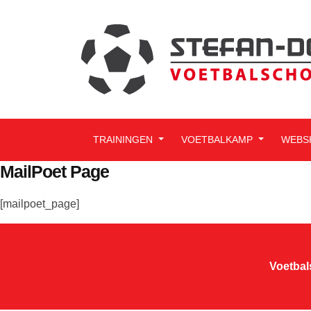
TRAININGEN
VOETBALKAMP
WEBS
MailPoet Page
[mailpoet_page]
Voetbal