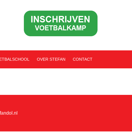
OETBALSCHOOL
OVER STEFAN
CONTACT
fandol.nl