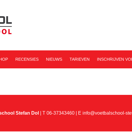
HOP
RECENSIES
NIEUWS
TARIEVEN
INSCHRIJVEN V
school Stefan Dol
| T 06-37343460 | E
info@voetbalschool-ste