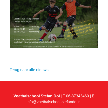
Terug naar alle nieuws
Voetbalschool Stefan Dol
| T 06-37343460 | E
info@voetbalschool-stefandol.nl